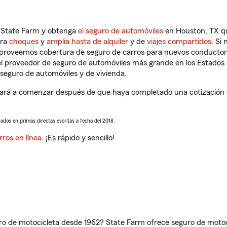
n State Farm y obtenga
el seguro de automóviles
en Houston, TX qu
tra
choques
y
amplia hasta de alquiler
y de
viajes compartidos
. Si
s proveemos cobertura de seguro de carros para nuevos conductores
l proveedor de seguro de automóviles más grande en los Estados
seguro de automóviles y de vivienda.
ará a comenzar después de que haya completado una cotización de
sados en primas directas escritas a fecha del 2018.
rros en línea
. ¡Es rápido y sencillo!
ro de motocicleta desde 1962? State Farm ofrece seguro de motoci