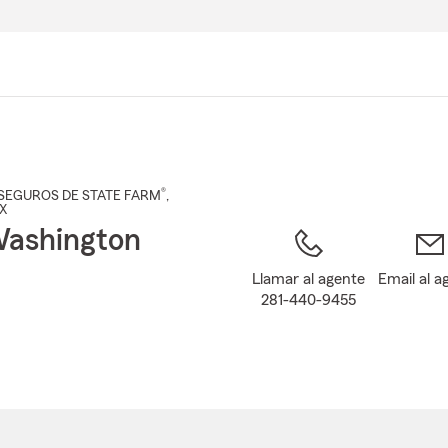
Pasar
al
contenido
principal
®
SEGUROS DE STATE FARM
,
TX
Washington
Llamar al agente
Email al a
281-440-9455