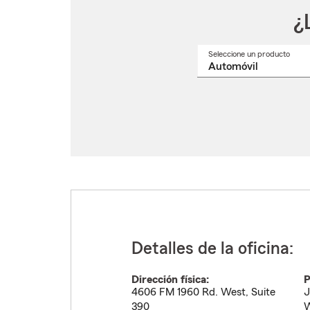
¿
Seleccione un producto
Selec
un
nomb
de
produ
del
menú
despl
Detalles de la oficina:
Dirección física:
P
4606 FM 1960 Rd. West, Suite
J
390
W