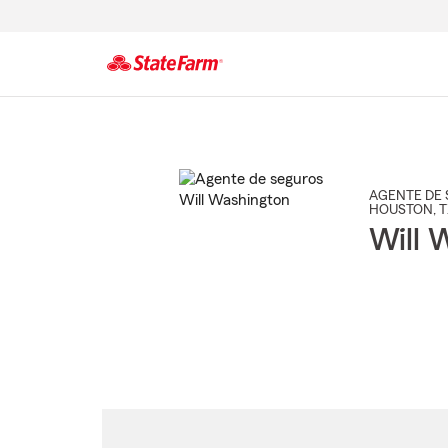
Comienzo
del
contenido
principal
AGENTE DE 
HOUSTON
, 
Will 