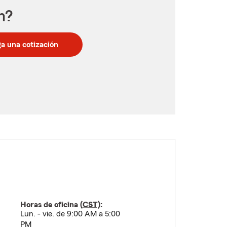
n?
a una cotización
Horas de oficina (
CST
):
Lun. - vie. de 9:00 AM a 5:00
PM