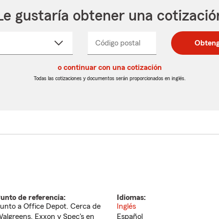
Le gustaría obtener una cotizació
cione
Código postal
Ingresa
Ingresa
Obteng
_____
un
un
re
código
código
cto
o continuar con una cotización
postal
postal
de
de
Todas las cotizaciones y documentos serán proporcionados en inglés.
egable
5
5
dígitos
dígitos
unto de referencia:
Idiomas:
unto a Office Depot. Cerca de
Inglés
algreens, Exxon y Spec's en
Español